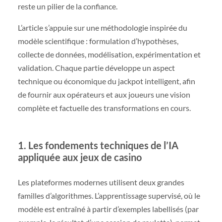
reste un pilier de la confiance.
L’article s’appuie sur une méthodologie inspirée du
modèle scientifique : formulation d’hypothèses,
collecte de données, modélisation, expérimentation et
validation. Chaque partie développe un aspect
technique ou économique du jackpot intelligent, afin
de fournir aux opérateurs et aux joueurs une vision
complète et factuelle des transformations en cours.
1. Les fondements techniques de l’IA
appliquée aux jeux de casino
Les plateformes modernes utilisent deux grandes
familles d’algorithmes. L’apprentissage supervisé, où le
modèle est entraîné à partir d’exemples labellisés (par