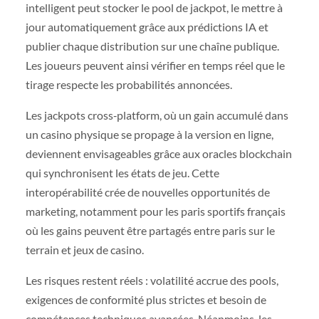
intelligent peut stocker le pool de jackpot, le mettre à
jour automatiquement grâce aux prédictions IA et
publier chaque distribution sur une chaîne publique.
Les joueurs peuvent ainsi vérifier en temps réel que le
tirage respecte les probabilités annoncées.
Les jackpots cross‑platform, où un gain accumulé dans
un casino physique se propage à la version en ligne,
deviennent envisageables grâce aux oracles blockchain
qui synchronisent les états de jeu. Cette
interopérabilité crée de nouvelles opportunités de
marketing, notamment pour les paris sportifs français
où les gains peuvent être partagés entre paris sur le
terrain et jeux de casino.
Les risques restent réels : volatilité accrue des pools,
exigences de conformité plus strictes et besoin de
compétences techniques avancées. Néanmoins, les