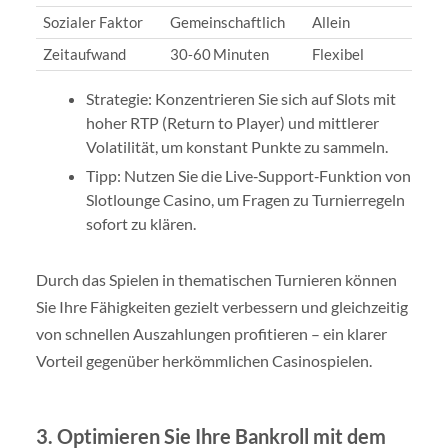
Sozialer Faktor
Gemeinschaftlich
Allein
Zeitaufwand
30‑60 Minuten
Flexibel
Strategie: Konzentrieren Sie sich auf Slots mit
hoher RTP (Return to Player) und mittlerer
Volatilität, um konstant Punkte zu sammeln.
Tipp: Nutzen Sie die Live‑Support‑Funktion von
Slotlounge Casino, um Fragen zu Turnierregeln
sofort zu klären.
Durch das Spielen in thematischen Turnieren können
Sie Ihre Fähigkeiten gezielt verbessern und gleichzeitig
von schnellen Auszahlungen profitieren – ein klarer
Vorteil gegenüber herkömmlichen Casinospielen.
3. Optimieren Sie Ihre Bankroll mit dem