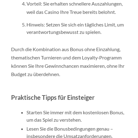
Vorteil: Sie erhalten schnellere Auszahlungen,
weil das Casino Ihre Treue bereits belohnt.
Hinweis: Setzen Sie sich ein tägliches Limit, um
verantwortungsbewusst zu spielen.
Durch die Kombination aus Bonus ohne Einzahlung,
thematischen Turnieren und dem Loyalty‑Programm
können Sie Ihre Gewinnchancen maximieren, ohne Ihr
Budget zu überdehnen.
Praktische Tipps für Einsteiger
Starten Sie immer mit dem kostenlosen Bonus,
um das Spiel zu verstehen.
Lesen Sie die Bonusbedingungen genau –
insbesondere die Umsatzanforderungen.