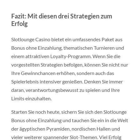
Fazit: Mit diesen drei Strategien zum
Erfolg
Slotlounge Casino bietet ein umfassendes Paket aus
Bonus ohne Einzahlung, thematischen Turnieren und
einem attraktiven Loyalty‑Programm. Wenn Sie die
vorgestellten Strategien befolgen, können Sie nicht nur
Ihre Gewinnchancen erhöhen, sondern auch das
Spielerlebnis intensiver genießen. Denken Sie immer
daran, verantwortungsbewusst zu spielen und Ihre
Limits einzuhalten.
Starten Sie noch heute, sichern Sie sich den Slotlounge
Bonus ohne Einzahlung und tauchen Sie ein in die Welt
der ägyptischen Pyramiden, nordischen Hallen und
vieler weiterer spannender Slot‑Themen. Viel Erfolg