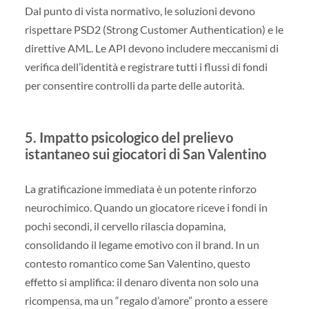
Dal punto di vista normativo, le soluzioni devono
rispettare PSD2 (Strong Customer Authentication) e le
direttive AML. Le API devono includere meccanismi di
verifica dell’identità e registrare tutti i flussi di fondi
per consentire controlli da parte delle autorità.
5. Impatto psicologico del prelievo
istantaneo sui giocatori di San Valentino
La gratificazione immediata è un potente rinforzo
neurochimico. Quando un giocatore riceve i fondi in
pochi secondi, il cervello rilascia dopamina,
consolidando il legame emotivo con il brand. In un
contesto romantico come San Valentino, questo
effetto si amplifica: il denaro diventa non solo una
ricompensa, ma un “regalo d’amore” pronto a essere