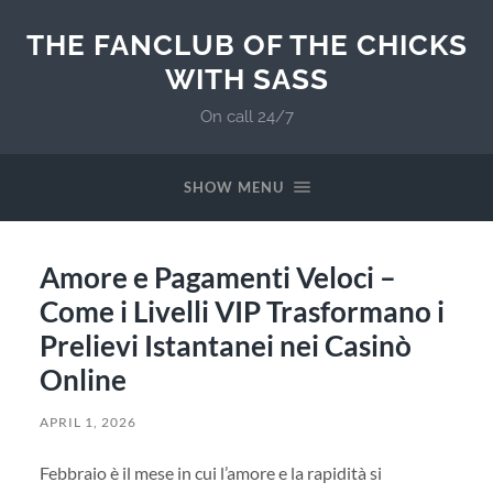
THE FANCLUB OF THE CHICKS
WITH SASS
On call 24/7
SHOW MENU
Amore e Pagamenti Veloci –
Come i Livelli VIP Trasformano i
Prelievi Istantanei nei Casinò
Online
APRIL 1, 2026
Febbraio è il mese in cui l’amore e la rapidità si