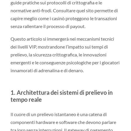
guide pratiche sui protocolli di crittografia e le
normative anti‑frodi. Consultare quel sito permette di
capire meglio come i casinò proteggono le transazioni
senza rallentare il processo di payout.
Questo articolo si immergerà nei meccanismi tecnici
dei livelli VIP, mostrandone l’impatto sui tempi di
prelievo, la sicurezza crittografica, le innovazioni
emergenti e le conseguenze psicologiche per i giocatori
innamorati di adrenalina e di denaro.
1. Architettura dei sistemi di prelievo in
tempo reale
Il cuore di un prelievo istantaneo è una catena di
componenti hardware e software che devono parlare
tra loro senza interruzioni. Il gateway di pagamento