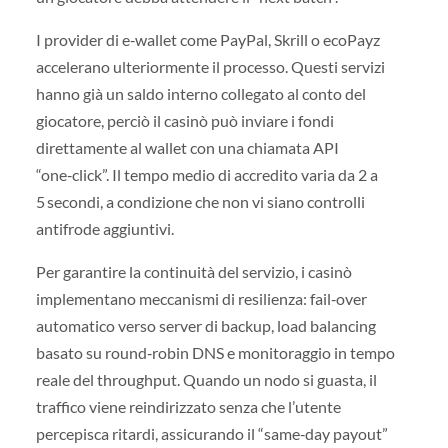
I provider di e‑wallet come PayPal, Skrill o ecoPayz
accelerano ulteriormente il processo. Questi servizi
hanno già un saldo interno collegato al conto del
giocatore, perciò il casinò può inviare i fondi
direttamente al wallet con una chiamata API
“one‑click”. Il tempo medio di accredito varia da 2 a
5 secondi, a condizione che non vi siano controlli
antifrode aggiuntivi.
Per garantire la continuità del servizio, i casinò
implementano meccanismi di resilienza: fail‑over
automatico verso server di backup, load balancing
basato su round‑robin DNS e monitoraggio in tempo
reale del throughput. Quando un nodo si guasta, il
traffico viene reindirizzato senza che l’utente
percepisca ritardi, assicurando il “same‑day payout”