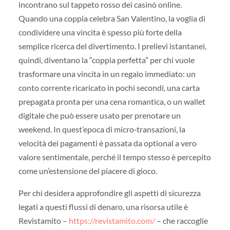
incontrano sul tappeto rosso dei casinò online.
Quando una coppia celebra San Valentino, la voglia di
condividere una vincita è spesso più forte della
semplice ricerca del divertimento. I prelievi istantanei,
quindi, diventano la “coppia perfetta” per chi vuole
trasformare una vincita in un regalo immediato: un
conto corrente ricaricato in pochi secondi, una carta
prepagata pronta per una cena romantica, o un wallet
digitale che può essere usato per prenotare un
weekend. In quest’epoca di micro‑transazioni, la
velocità dei pagamenti è passata da optional a vero
valore sentimentale, perché il tempo stesso è percepito
come un’estensione del piacere di gioco.
Per chi desidera approfondire gli aspetti di sicurezza
legati a questi flussi di denaro, una risorsa utile è
Revistamito –
https://revistamito.com/
– che raccoglie