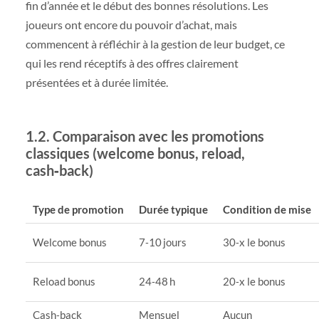
fin d’année et le début des bonnes résolutions. Les
joueurs ont encore du pouvoir d’achat, mais
commencent à réfléchir à la gestion de leur budget, ce
qui les rend réceptifs à des offres clairement
présentées et à durée limitée.
1.2. Comparaison avec les promotions
classiques (welcome bonus, reload,
cash‑back)
Type de promotion
Durée typique
Condition de mise
Welcome bonus
7‑10 jours
30‑x le bonus
Reload bonus
24‑48 h
20‑x le bonus
Cash‑back
Mensuel
Aucun