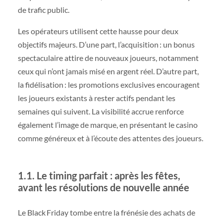
de trafic public.
Les opérateurs utilisent cette hausse pour deux
objectifs majeurs. D’une part, l’acquisition : un bonus
spectaculaire attire de nouveaux joueurs, notamment
ceux qui n’ont jamais misé en argent réel. D’autre part,
la fidélisation : les promotions exclusives encouragent
les joueurs existants à rester actifs pendant les
semaines qui suivent. La visibilité accrue renforce
également l’image de marque, en présentant le casino
comme généreux et à l’écoute des attentes des joueurs.
1.1. Le timing parfait : après les fêtes,
avant les résolutions de nouvelle année
Le Black Friday tombe entre la frénésie des achats de