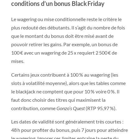
conditions d’un bonus Black Friday
Le wagering ou mise conditionnelle reste le critère le
plus redouté des débutants. Il s’agit du nombre de fois
que le montant du bonus doit être misé avant de
pouvoir retirer les gains. Par exemple, un bonus de
100 € avec un wagering de 25 x requiert 2 500 € de
mises.
Certains jeux contribuent à 100 % au wagering (les
slots à volatilité moyenne), alors que les tables comme
le blackjack ne comptent que pour 10 % voire 0 %. Il
faut donc choisir des titres qui maximisent la
contribution, comme
Gonzo’s Quest
(RTP 95,97 %).
Les dates de validité sont généralement très courtes :
48 h pour profiter du bonus, puis 7 jours pour atteindre
le wagering. Ignorer ces limites entraîne la perte du