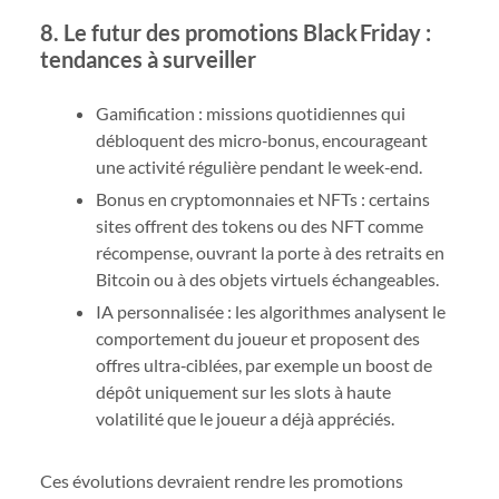
8. Le futur des promotions Black Friday :
tendances à surveiller
Gamification : missions quotidiennes qui
débloquent des micro‑bonus, encourageant
une activité régulière pendant le week‑end.
Bonus en cryptomonnaies et NFTs : certains
sites offrent des tokens ou des NFT comme
récompense, ouvrant la porte à des retraits en
Bitcoin ou à des objets virtuels échangeables.
IA personnalisée : les algorithmes analysent le
comportement du joueur et proposent des
offres ultra‑ciblées, par exemple un boost de
dépôt uniquement sur les slots à haute
volatilité que le joueur a déjà appréciés.
Ces évolutions devraient rendre les promotions