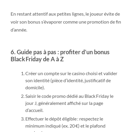
En restant attentif aux petites lignes, le joueur évite de
voir son bonus s’évaporer comme une promotion de fin
d’année.
6. Guide pas à pas : profiter d’un bonus
Black Friday de A à Z
Créer un compte sur le casino choisi et valider
son identité (pièce d’identité, justificatif de
domicile).
Saisir le code promo dédié au Black Friday le
jour J, généralement affiché sur la page
d’accueil.
Effectuer le dépôt éligible : respectez le
minimum indiqué (ex. 20 €) et le plafond