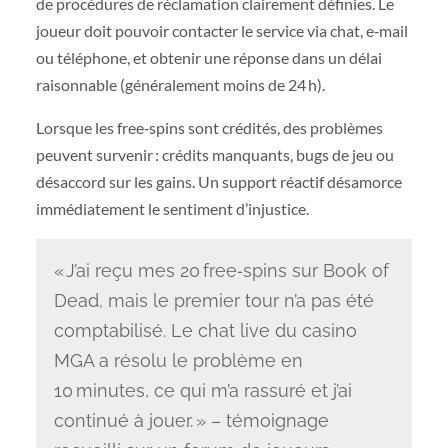
de procédures de réclamation clairement définies. Le
joueur doit pouvoir contacter le service via chat, e‑mail
ou téléphone, et obtenir une réponse dans un délai
raisonnable (généralement moins de 24 h).
Lorsque les free‑spins sont crédités, des problèmes
peuvent survenir : crédits manquants, bugs de jeu ou
désaccord sur les gains. Un support réactif désamorce
immédiatement le sentiment d’injustice.
« J’ai reçu mes 20 free‑spins sur Book of
Dead, mais le premier tour n’a pas été
comptabilisé. Le chat live du casino
MGA a résolu le problème en
10 minutes, ce qui m’a rassuré et j’ai
continué à jouer. » – témoignage