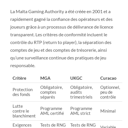
La Malta Gaming Authority a été créée en 2001 et a
rapidement gagné la confiance des opérateurs et des
joueurs grâce à un processus de délivrance de licence
transparent. Les critères de conformité incluent le
contrôle du RTP (return to player), la séparation des
comptes de jeu et des comptes de trésorerie, ainsi
qu’une surveillance continue des pratiques de jeu
responsable.
Critère
MGA
UKGC
Curacao
Obligatoire,
Obligatoire,
Optionnel,
Protection
comptes
audits
peu de
des fonds
séparés
trimestriels
contrôle
Lutte
Programme
Programme
contre le
Minimal
AML certifié
AML strict
blanchiment
Exigences
Tests de RNG
Tests de RNG
Variable