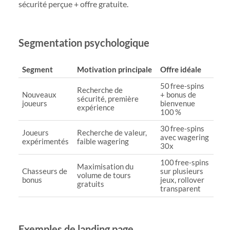
sécurité perçue + offre gratuite.
Segmentation psychologique
Segment
Motivation principale
Offre idéale
50 free‑spins
Recherche de
Nouveaux
+ bonus de
sécurité, première
joueurs
bienvenue
expérience
100 %
30 free‑spins
Joueurs
Recherche de valeur,
avec wagering
expérimentés
faible wagering
30x
100 free‑spins
Maximisation du
Chasseurs de
sur plusieurs
volume de tours
bonus
jeux, rollover
gratuits
transparent
Exemples de landing page