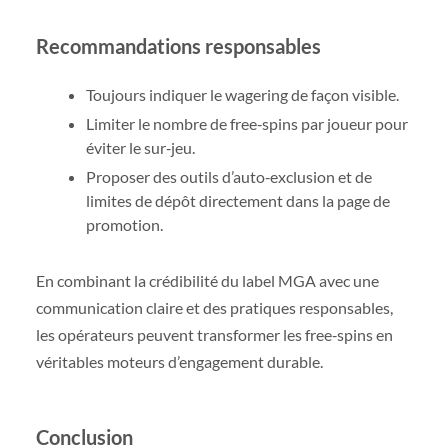
Recommandations responsables
Toujours indiquer le wagering de façon visible.
Limiter le nombre de free‑spins par joueur pour
éviter le sur‑jeu.
Proposer des outils d’auto‑exclusion et de
limites de dépôt directement dans la page de
promotion.
En combinant la crédibilité du label MGA avec une
communication claire et des pratiques responsables,
les opérateurs peuvent transformer les free‑spins en
véritables moteurs d’engagement durable.
Conclusion