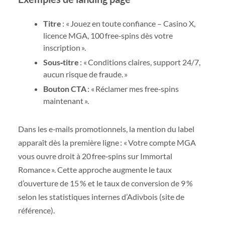
Titre
: « Jouez en toute confiance – Casino X,
licence MGA, 100 free‑spins dès votre
inscription ».
Sous‑titre
: « Conditions claires, support 24/7,
aucun risque de fraude. »
Bouton CTA
: « Réclamer mes free‑spins
maintenant ».
Dans les e‑mails promotionnels, la mention du label
apparaît dès la première ligne : « Votre compte MGA
vous ouvre droit à 20 free‑spins sur Immortal
Romance ». Cette approche augmente le taux
d’ouverture de 15 % et le taux de conversion de 9 %
selon les statistiques internes d’Adivbois (site de
référence).