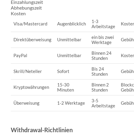
Einzahlungszeit
Abhebungszeit
Kosten
1-3
Visa/Mastercard
Augenblicklich
Kosten
Arbeitstage
ein bis zwei
Direktüberweisung
Unmittelbar
Gebüh
Werktage
Binnen 24
PayPal
Unmittelbar
Kosten
Stunden
Bis 24
Skrill/Neteller
Sofort
Gebüh
Stunden
15-30
Binnen 2
Blockc
Kryptowährungen
Minuten
Stunden
Gebüh
3-5
Überweisung
1-2 Werktage
Gebüh
Arbeitstage
Withdrawal-Richtlinien