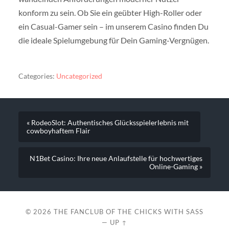
konform zu sein. Ob Sie ein geübter High-Roller oder
ein Casual-Gamer sein – im unserem Casino finden Du
die ideale Spielumgebung für Dein Gaming-Vergnügen.
Categories:
Uncategorized
« RodeoSlot: Authentisches Glücksspielerlebnis mit
cowboyhaftem Flair
N1Bet Casino: Ihre neue Anlaufstelle für hochwertiges
Online-Gaming »
© 2026
THE FANCLUB OF THE CHICKS WITH SASS
—
UP ↑