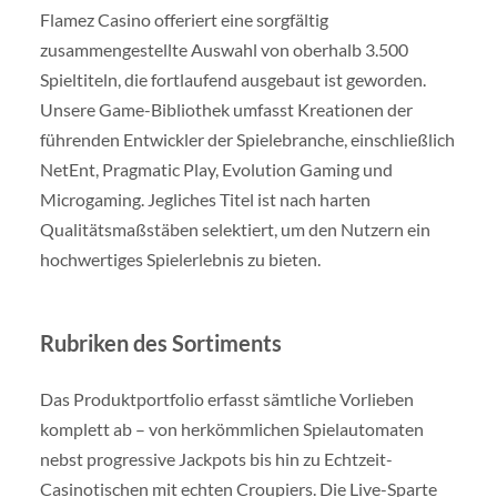
Flamez Casino offeriert eine sorgfältig
zusammengestellte Auswahl von oberhalb 3.500
Spieltiteln, die fortlaufend ausgebaut ist geworden.
Unsere Game-Bibliothek umfasst Kreationen der
führenden Entwickler der Spielebranche, einschließlich
NetEnt, Pragmatic Play, Evolution Gaming und
Microgaming. Jegliches Titel ist nach harten
Qualitätsmaßstäben selektiert, um den Nutzern ein
hochwertiges Spielerlebnis zu bieten.
Rubriken des Sortiments
Das Produktportfolio erfasst sämtliche Vorlieben
komplett ab – von herkömmlichen Spielautomaten
nebst progressive Jackpots bis hin zu Echtzeit-
Casinotischen mit echten Croupiers. Die Live-Sparte