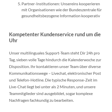
Partner-Institutionen: Unsereins kooperieren
mit Organisationen wie der Bundeszentrale für
gesundheitsbezogene Information kooperativ
Kompetenter Kundenservice rund um die
Uhr
Unser multilinguales Support-Team steht Dir 24h pro
Tag, sieben volle Tage hindurch die Kalenderwoche zur
Disposition. Ihr kontaktieren unser Team über diverse
Kommunikationswege – Livechat, elektronischer Post
und Telefon-Hotline. Die typische Response-Zeit im
Live-Chat liegt bei unter als 2 Minuten, und unsere
Teammitglieder sind ausgebildet, sogar komplexe
Nachfragen fachkundig zu bearbeiten.