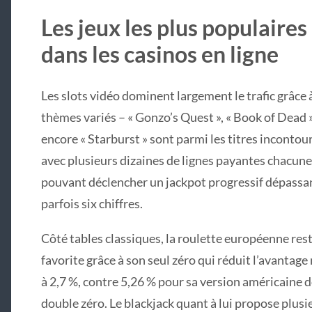
Les jeux les plus populaires
dans les casinos en ligne
Les slots vidéo dominent largement le trafic grâce 
thèmes variés – « Gonzo’s Quest », « Book of Dead 
encore « Starburst » sont parmi les titres incontou
avec plusieurs dizaines de lignes payantes chacune
pouvant déclencher un jackpot progressif dépassa
parfois six chiffres.
Côté tables classiques, la roulette européenne res
favorite grâce à son seul zéro qui réduit l’avantag
à 2,7 %, contre 5,26 % pour sa version américaine 
double zéro. Le blackjack quant à lui propose plusi