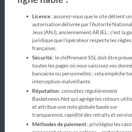
Licence
: assurez‑vous que le site détient u
autorisation délivrée par l’Autorité Nationa
Jeux (ANJ), anciennement ARJEL ; c’est la ga
juridique que l’opérateur respecte les règles
françaises.
Sécurité
: le chiffrement SSL doit être prése
toutes les pages où vous saisissez vos donn
bancaires ou personnelles ; cela empêche to
interception malveillante.
Réputation
: consultez régulièrement
Basketnews.Net qui agrège les retours utili
et attribue une note globale basée sur
transparence, rapidité des retraits et service
Méthodes de paiement
: privilégiez les cas