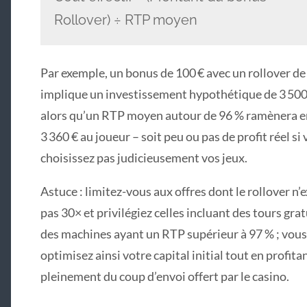
Rollover) ÷ RTP moyen
Par exemple, un bonus de 100 € avec un rollover de
implique un investissement hypothétique de 3 500
alors qu’un RTP moyen autour de 96 % ramènera e
3 360 € au joueur – soit peu ou pas de profit réel si
choisissez pas judicieusement vos jeux.
Astuce : limitez-vous aux offres dont le rollover n’
pas 30× et privilégiez celles incluant des tours grat
des machines ayant un RTP supérieur à 97 % ; vous
optimisez ainsi votre capital initial tout en profita
pleinement du coup d’envoi offert par le casino.