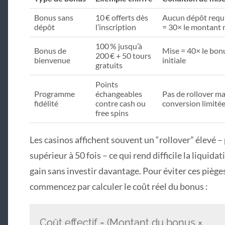
Bonus sans
10 € offerts dès
Aucun dépôt requi
dépôt
l’inscription
= 30× le montant 
100 % jusqu’à
Bonus de
Mise = 40× le bon
200 € + 50 tours
bienvenue
initiale
gratuits
Points
Programme
échangeables
Pas de rollover ma
fidélité
contre cash ou
conversion limité
free spins
Les casinos affichent souvent un “rollover” élevé –
supérieur à 50 fois – ce qui rend difficile la liquida
gain sans investir davantage. Pour éviter ces piège
commencez par calculer le coût réel du bonus :
Coût effectif = (Montant du bonus ×