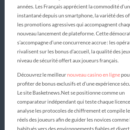
années. Les Français apprécient la commodité d’un
instantané depuis un smartphone, la variété des of
les promotions agressives qui accompagnent chaq
nouveau lancement de plateforme. Cette démocrat
s’accompagne d’une concurrence accrue : les opéra
rivalisent sur les bonus d’accueil, la qualité des jeux
niveau de sécurité offert aux joueurs français.
Découvrez le meilleur
nouveau casino en ligne
pou
profiter de bonus exclusifs et d’une expérience sécu
Le site Basketnews.Net se positionne comme un
comparateur indépendant qui teste chaque licence
analyse les protocoles de chiffrement et compile le
réels des joueurs afin de guider les novices comme 
habitués vers des environnements fiables et divert