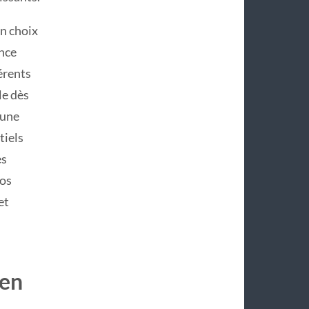
on choix
ance
érents
le dès
 une
tiels
es
vos
et
 en