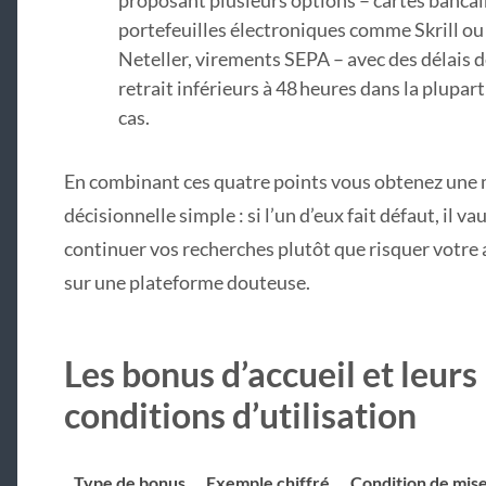
proposant plusieurs options – cartes bancai
portefeuilles électroniques comme Skrill ou
Neteller, virements SEPA – avec des délais d
retrait inférieurs à 48 heures dans la plupart
cas.
En combinant ces quatre points vous obtenez une 
décisionnelle simple : si l’un d’eux fait défaut, il v
continuer vos recherches plutôt que risquer votre 
sur une plateforme douteuse.
Les bonus d’accueil et leurs
conditions d’utilisation
Type de bonus
Exemple chiffré
Condition de mis