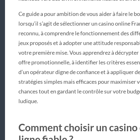
Ce guide a pour ambition de vous aider à faire le b
lorsqu’il s’agit de sélectionner un casino online Fr
reconnu, à comprendre le fonctionnement des diff
jeux proposés et à adopter une attitude responsab
votre première mise. Vous apprendrez à décrypter
offre promotionnelle, à identifier les critères essen
d’un opérateur digne de confiance et à appliquer d
stratégies simples mais efficaces pour maximiser 
chances tout en gardant le contrôle sur votre budg
ludique.
Comment choisir un casino
ligne fiable ?