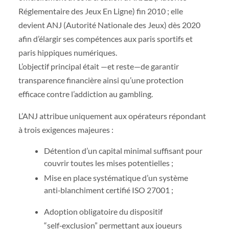
Réglementaire des Jeux En Ligne) fin 2010 ; elle
devient ANJ (Autorité Nationale des Jeux) dès 2020
afin d’élargir ses compétences aux paris sportifs et
paris hippiques numériques.
L’objectif principal était —et reste—de garantir
transparence financière ainsi qu’une protection
efficace contre l’addiction au gambling.
L’ANJ attribue uniquement aux opérateurs répondant
à trois exigences majeures :
Détention d’un capital minimal suffisant pour
couvrir toutes les mises potentielles ;
Mise en place systématique d’un système
anti‑blanchiment certifié ISO 27001 ;
Adoption obligatoire du dispositif
“self‑exclusion” permettant aux joueurs