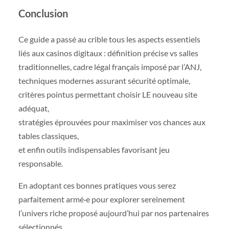
Conclusion
Ce guide a passé au crible tous les aspects essentiels
liés aux casinos digitaux : définition précise vs salles
traditionnelles, cadre légal français imposé par l’ANJ,
techniques modernes assurant sécurité optimale,
critères pointus permettant choisir LE nouveau site
adéquat,
stratégies éprouvées pour maximiser vos chances aux
tables classiques,
et enfin outils indispensables favorisant jeu
responsable.​
En adoptant ces bonnes pratiques vous serez
parfaitement armé·e pour explorer sereinement
l’univers riche proposé aujourd’hui par nos partenaires
sélectionnés.