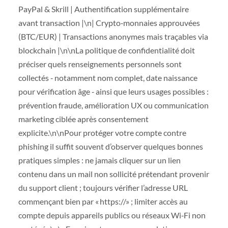
PayPal & Skrill | Authentification supplémentaire
avant transaction |\n| Crypto‑monnaies approuvées
(BTC/EUR) | Transactions anonymes mais traçables via
blockchain |\n\nLa politique de confidentialité doit
préciser quels renseignements personnels sont
collectés ‑ notamment nom complet, date naissance
pour vérification âge ‑ ainsi que leurs usages possibles :
prévention fraude, amélioration UX ou communication
marketing ciblée après consentement
explicite.\n\nPour protéger votre compte contre
phishing il suffit souvent d’observer quelques bonnes
pratiques simples : ne jamais cliquer sur un lien
contenu dans un mail non sollicité prétendant provenir
du support client ; toujours vérifier l’adresse URL
commençant bien par « https://» ; limiter accès au
compte depuis appareils publics ou réseaux Wi‑Fi non