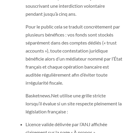
souscrivant une interdiction volontaire
pendant jusqu’à cinq ans.
Pour le public cela se traduit concrètement par
plusieurs bénéfices : vos fonds sont stockés
séparément dans des comptes dédiés (« trust
accounts »), toute contestation juridique
bénéficie alors d’un médiateur nommé par l’État
français et chaque opération bancaire est
auditée régulièrement afin d’éviter toute
irrégularité fiscale.
Basketnews.Net utilise une grille stricte
lorsqu’il évalue si un site respecte pleinement la
législation française :
Licence valide délivrée par l’ANJ affichée
clairement sur la page « À propos ».