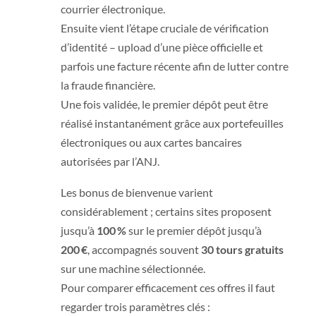
courrier électronique.
Ensuite vient l’étape cruciale de vérification
d’identité – upload d’une pièce officielle et
parfois une facture récente afin de lutter contre
la fraude financière.
Une fois validée, le premier dépôt peut être
réalisé instantanément grâce aux portefeuilles
électroniques ou aux cartes bancaires
autorisées par l’ANJ.
Les bonus de bienvenue varient
considérablement ; certains sites proposent
jusqu’à
100 %
sur le premier dépôt jusqu’à
200 €
, accompagnés souvent
30 tours gratuits
sur une machine sélectionnée.
Pour comparer efficacement ces offres il faut
regarder trois paramètres clés :