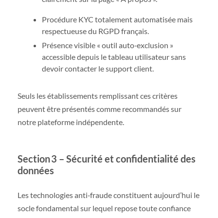
Procédure KYC totalement automatisée mais
respectueuse du RGPD français.
Présence visible « outil auto‑exclusion »
accessible depuis le tableau utilisateur sans
devoir contacter le support client.
Seuls les établissements remplissant ces critères
peuvent être présentés comme recommandés sur
notre plateforme indépendente.
Section 3 – Sécurité et confidentialité des
données
Les technologies anti‑fraude constituent aujourd’hui le
socle fondamental sur lequel repose toute confiance