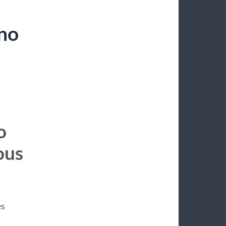
no
o
ous
es