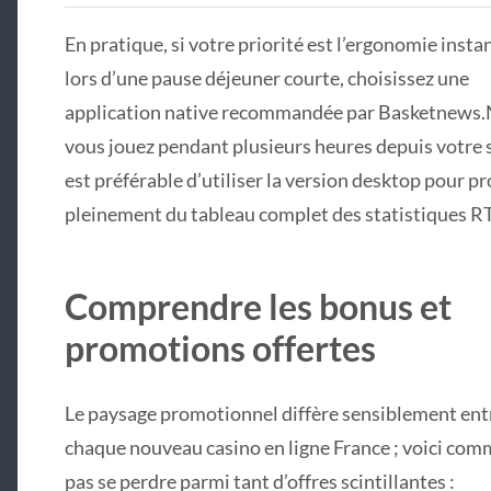
En pratique, si votre priorité est l’ergonomie inst
lors d’une pause déjeuner courte, choisissez une
application native recommandée par Basketnews.N
vous jouez pendant plusieurs heures depuis votre s
est préférable d’utiliser la version desktop pour pr
pleinement du tableau complet des statistiques R
Comprendre les bonus et
promotions offertes
Le paysage promotionnel diffère sensiblement ent
chaque nouveau casino en ligne France ; voici com
pas se perdre parmi tant d’offres scintillantes :