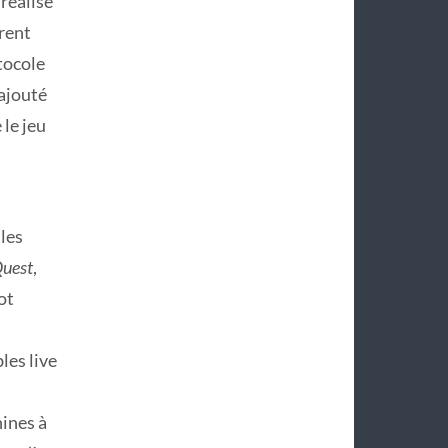
réalisé
rent
tocole
ajouté
 le jeu
les
Quest
,
ot
les live
ines à