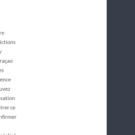
re
ictions
y
raçao
es
rence
ouvez
isation
ntrer ce
nfirmer