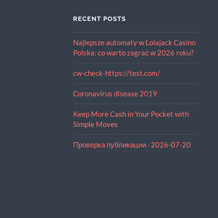
RECENT POSTS
Najlepsze automaty w Lolajack Casino
Polska: co warto zagrać w 2026 roku?
cw-check-https://test.com/
Coronavirus disease 2019
Keep More Cash in Your Pocket with
Simple Moves
Проверка публикации · 2026-07-20