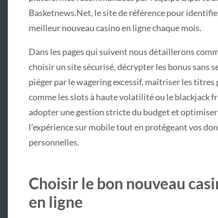
Basketnews.Net, le site de référence pour identifie
meilleur nouveau casino en ligne chaque mois.
Dans les pages qui suivent nous détaillerons com
choisir un site sécurisé, décrypter les bonus sans se
piéger par le wagering excessif, maîtriser les titres
comme les slots à haute volatilité ou le blackjack f
adopter une gestion stricte du budget et optimiser
l’expérience sur mobile tout en protégeant vos do
personnelles.
Choisir le bon nouveau cas
en ligne