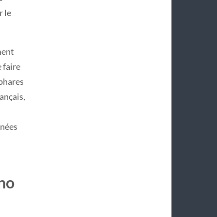
r le
ment
 faire
 phares
rançais,
nnées
ino