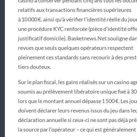
casino à conserver pendant cinq ans tous les docu
relatifs aux transactions financières supérieures
à 10 000 €, ainsi qu’à vérifier l’identité réelle du jou
une procédure KYC renforcée (pièce d’identité offic
justificatif domicile). Basketnews.Net souligne dan
revues que seuls quelques opérateurs respectent
pleinement ces standards sans recourir à des prest
tiers douteux.
Sur le plan fiscal, les gains réalisés sur un casino a
soumis au prélèvement libératoire unique fixé à 30
lors que le montant annuel dépasse 1 500 €. Les jo
doivent déclarer leurs revenus issus du jeu dans le
déclaration annuelle si ceux‑ci ne sont pas déjà pré
la source par l’opérateur – ce qui est généralement 