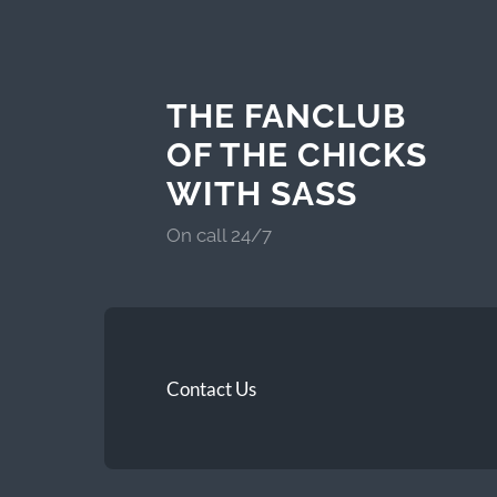
THE FANCLUB
OF THE CHICKS
WITH SASS
On call 24/7
Contact Us