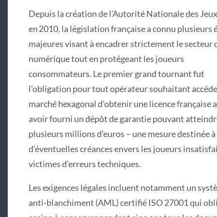
Depuis la création de l’Autorité Nationale des Jeu
en 2010, la législation française a connu plusieurs 
majeures visant à encadrer strictement le secteur 
numérique tout en protégeant les joueurs
consommateurs. Le premier grand tournant fut
l’obligation pour tout opérateur souhaitant accéde
marché hexagonal d’obtenir une licence française 
avoir fourni un dépôt de garantie pouvant atteindr
plusieurs millions d’euros – une mesure destinée à
d’éventuelles créances envers les joueurs insatisfa
victimes d’erreurs techniques.
Les exigences légales incluent notamment un sys
anti‑blanchiment (AML) certifié ISO 27001 qui obli