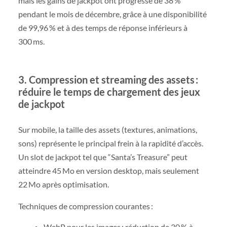
mais les gains de jackpot ont progressé de 38 %
pendant le mois de décembre, grâce à une disponibilité
de 99,96 % et à des temps de réponse inférieurs à
300 ms.
3. Compression et streaming des assets :
réduire le temps de chargement des jeux
de jackpot
Sur mobile, la taille des assets (textures, animations,
sons) représente le principal frein à la rapidité d’accès.
Un slot de jackpot tel que “Santa’s Treasure” peut
atteindre 45 Mo en version desktop, mais seulement
22 Mo après optimisation.
Techniques de compression courantes :
WebP pour les images : réduction de 30 % à