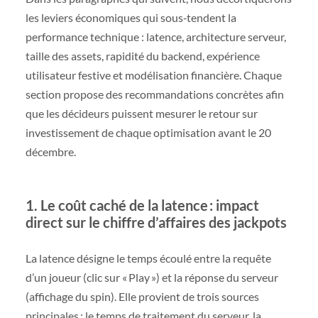
les leviers économiques qui sous‑tendent la
performance technique : latence, architecture serveur,
taille des assets, rapidité du backend, expérience
utilisateur festive et modélisation financière. Chaque
section propose des recommandations concrètes afin
que les décideurs puissent mesurer le retour sur
investissement de chaque optimisation avant le 20
décembre.
1. Le coût caché de la latence : impact
direct sur le chiffre d’affaires des jackpots
La latence désigne le temps écoulé entre la requête
d’un joueur (clic sur « Play ») et la réponse du serveur
(affichage du spin). Elle provient de trois sources
principales : le temps de traitement du serveur, la