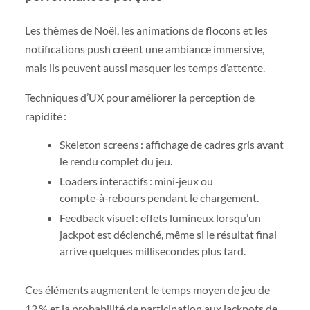
Les thèmes de Noël, les animations de flocons et les
notifications push créent une ambiance immersive,
mais ils peuvent aussi masquer les temps d’attente.
Techniques d’UX pour améliorer la perception de
rapidité :
Skeleton screens : affichage de cadres gris avant
le rendu complet du jeu.
Loaders interactifs : mini‑jeux ou
compte‑à‑rebours pendant le chargement.
Feedback visuel : effets lumineux lorsqu’un
jackpot est déclenché, même si le résultat final
arrive quelques millisecondes plus tard.
Ces éléments augmentent le temps moyen de jeu de
12 % et la probabilité de participation aux jackpots de