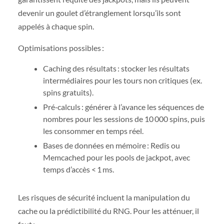
devenir un goulet d’étranglement lorsqu’ils sont
appelés à chaque spin.
Optimisations possibles :
Caching des résultats : stocker les résultats
intermédiaires pour les tours non critiques (ex.
spins gratuits).
Pré‑calculs : générer à l’avance les séquences de
nombres pour les sessions de 10 000 spins, puis
les consommer en temps réel.
Bases de données en mémoire : Redis ou
Memcached pour les pools de jackpot, avec
temps d’accès < 1 ms.
Les risques de sécurité incluent la manipulation du
cache ou la prédictibilité du RNG. Pour les atténuer, il