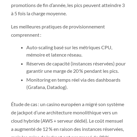
promotions de fin d’année, les pics peuvent atteindre 3
à 5 fois la charge moyenne.
Les meilleures pratiques de provisionnement
comprennent :
Auto‑scaling basé sur les métriques CPU,
mémoire et latence réseau.
Réserves de capacité (instances réservées) pour
garantir une marge de 20 % pendant les pics.
Monitoring en temps réel via des dashboards
(Grafana, Datadog).
Étude de cas : un casino européen a migré son système
de jackpot d’une architecture monolithique vers un
cloud hybride (AWS + serveur dédié). Le coût mensuel
a augmenté de 12 % en raison des instances réservées,