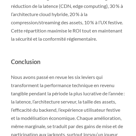
réduction de la latence (CDN, edge computing), 30 % à
l’architecture cloud hybride, 20 % à la
compression/streaming des assets, 10 % à l’UX festive.
Cette répartition maximise le ROI tout en maintenant
la sécurité et la conformité réglementaire.
Conclusion
Nous avons passé en revue les six leviers qui
transforment la performance technique en revenu
tangible pendant la période la plus lucrative de l’année :
la latence, l’architecture serveur, la taille des assets,
l’efficacité du backend, l’expérience utilisateur festive
et la modélisation économique. Chaque amélioration,
même marginale, se traduit par des gains de mise et de
participation aux jackpots, surtout lorsqu’un joueur