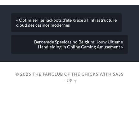
« Optimiser les jackpots d’été grâce à l’infrastructure
cloud des casinos modernes
Beroemde Speelcasino Belgium: Jouw Ultieme
Handleiding in Online Gaming Amusement »
© 2026
THE FANCLUB OF THE CHICKS WITH SASS
—
UP ↑