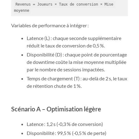
Revenus = Joueurs × Taux de conversion × Mise 
Variables de performance à intégrer :
Latence (L) : chaque seconde supplémentaire
réduit le taux de conversion de 0,5 %.
Disponibilité (D) : chaque point de pourcentage
de downtime coûte la mise moyenne multipliée
par le nombre de sessions impactées.
Temps de chargement (T) : au‑delà de 2 s, le taux
de rétention chute de 1 %.
Scénario A – Optimisation légère
Latence : 1,2 s (‑0,3 % de conversion)
Disponibilité : 99,5 % (‑0,5 % de perte)