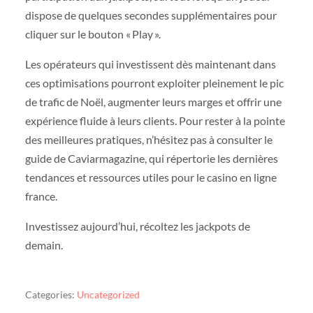
dispose de quelques secondes supplémentaires pour
cliquer sur le bouton « Play ».
Les opérateurs qui investissent dès maintenant dans
ces optimisations pourront exploiter pleinement le pic
de trafic de Noël, augmenter leurs marges et offrir une
expérience fluide à leurs clients. Pour rester à la pointe
des meilleures pratiques, n’hésitez pas à consulter le
guide de Caviarmagazine, qui répertorie les dernières
tendances et ressources utiles pour le casino en ligne
france.
Investissez aujourd’hui, récoltez les jackpots de
demain.
Categories:
Uncategorized