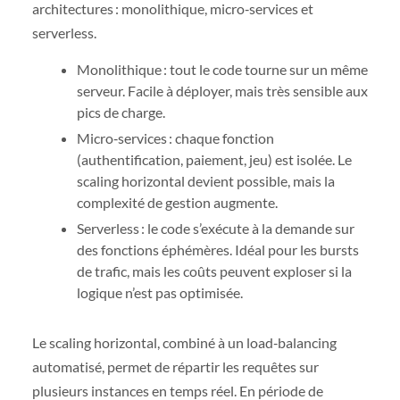
architectures : monolithique, micro‑services et
serverless.
Monolithique : tout le code tourne sur un même
serveur. Facile à déployer, mais très sensible aux
pics de charge.
Micro‑services : chaque fonction
(authentification, paiement, jeu) est isolée. Le
scaling horizontal devient possible, mais la
complexité de gestion augmente.
Serverless : le code s’exécute à la demande sur
des fonctions éphémères. Idéal pour les bursts
de trafic, mais les coûts peuvent exploser si la
logique n’est pas optimisée.
Le scaling horizontal, combiné à un load‑balancing
automatisé, permet de répartir les requêtes sur
plusieurs instances en temps réel. En période de