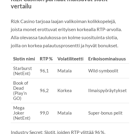
vertailu
Rizk Casino tarjoaa laajan valikoiman kolikkopelejä,
joista monet erottuvat erityisen korkealla RTP‑arvolla.
Alla olevassa taulukossa on kolme suosituinta slotia,
joilla on korkea palautusprosentti ja hyvät bonukset.
Slotin nimi
RTP %
Volatiliteetti
Erikoisominaisuus
Starburst
96,1
Matala
Wild‑symboolit
(NetEnt)
Book of
Dead
96,2
Korkea
Ilmaispyöräytykset
(Play’n
GO)
Mega
Joker
99,0
Matala
Super‑bonus pelit
(NetEnt)
Industry Secret: Slotit, joiden RTP ylittää 96 %,