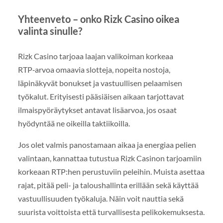
Yhteenveto – onko Rizk Casino oikea
valinta sinulle?
Rizk Casino tarjoaa laajan valikoiman korkeaa
RTP‑arvoa omaavia slotteja, nopeita nostoja,
läpinäkyvät bonukset ja vastuullisen pelaamisen
työkalut. Erityisesti pääsiäisen aikaan tarjottavat
ilmaispyöräytykset antavat lisäarvoa, jos osaat
hyödyntää ne oikeilla taktiikoilla.
Jos olet valmis panostamaan aikaa ja energiaa pelien
valintaan, kannattaa tutustua Rizk Casinon tarjoamiin
korkeaan RTP:hen perustuviin peleihin. Muista asettaa
rajat, pitää peli- ja taloushallinta erillään sekä käyttää
vastuullisuuden työkaluja. Näin voit nauttia sekä
suurista voittoista että turvallisesta pelikokemuksesta.