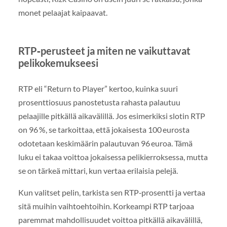
monet pelaajat kaipaavat.
RTP‑perusteet ja miten ne vaikuttavat
pelikokemukseesi
RTP eli “Return to Player” kertoo, kuinka suuri
prosenttiosuus panostetusta rahasta palautuu
pelaajille pitkällä aikavälillä. Jos esimerkiksi slotin RTP
on 96 %, se tarkoittaa, että jokaisesta 100 eurosta
odotetaan keskimäärin palautuvan 96 euroa. Tämä
luku ei takaa voittoa jokaisessa pelikierroksessa, mutta
se on tärkeä mittari, kun vertaa erilaisia pelejä.
Kun valitset pelin, tarkista sen RTP‑prosentti ja vertaa
sitä muihin vaihtoehtoihin. Korkeampi RTP tarjoaa
paremmat mahdollisuudet voittoa pitkällä aikavälillä,