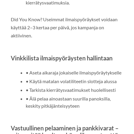
kierrätysvaatimuksia.
Did You Know? Useimmat ilmaispyöräykset voidaan
käyttää 2–3 kertaa per päivä, jos kampanja on
aktiivinen.
Vinkkilista ilmaispyöräysten hallintaan
• Aseta aikaraja jokaiselle ilmaispyöräytykselle
• Käytä matalan volatiliteetin slotteja alussa
• Tarkista kierrätysvaatimukset huolellisesti
• Älä pelaa ainoastaan suurilla panoksilla,
keskity pitkäjänteisyyteen
Vastuullinen pelaaminen ja pankkivarat –