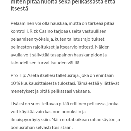
miten pitää huolta sekä pelikassasta että
itsestä
Pelaaminen voi olla hauskaa, mutta on tärkeää pitää
kontrolli. Rizk Casino tarjoaa useita vastuullisen
pelaamisen työkaluja, kuten talletusrajoitukset,
pelineston rajoitukset ja itsearviointitesti. Näiden
avulla voit säilyttää tasapainon hauskanpidon ja
taloudellisen turvallisuuden välillä.
Pro Tip: Aseta itsellesi talletusraja, joka on enintään
10 % kuukausittaisesta tulostasi. Tämä estää yllättävät
menetykset ja pitää pelikassasi vakaana.
Lisäksi on suositeltavaa pitää erillinen pelikassa, jonka
voit käyttää vain kasinon bonuksiin ja
ilmaispyöräytyksiin. Näin erotat oikean rahankäytön ja
bonusrahan selvästi toisistaan.